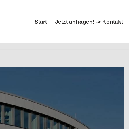
Start
Jetzt anfragen! -> Kontakt
Start
Jetzt anfragen! -> Kontakt
utz, Ingenieurbau.
Pfeiffer Ingenieure, Ihr Statiker &
 Wir sind Ihr Schlüssel zum Erfolg ✉.