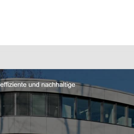
fer Ingenieure oder ✓Wärmeschutz, Bauingenieur, Brandsch
üro, ✓Wärmeschutz als auch ✓Ingenieurbau für Winkelbach.