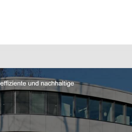
ieure und ✓Bauingenieur, Brandschutz, Wärmeschutz, Ingenieur
chutz, ✓Ingenieurbüro, ✓Wärmeschutz als auch ✓Ingenieurba