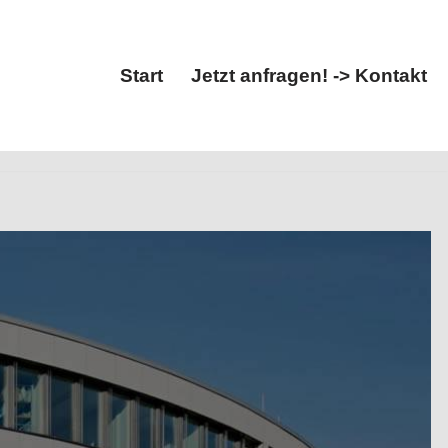
Start
Jetzt anfragen! -> Kontakt
Start
Jetzt anfragen! -> Kontakt
bau erhältlich. Pfeiffer Ingenieure, Ihr Statiker &
u. Lassen Sie sich von uns begeistern ✉.