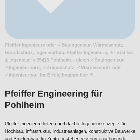
Pfeiffer Ingenieure oder ✓Bauingenieur, Wärmeschutz,
Brandschutz, Ingenieurbau. Pfeiffer Ingenieure, Ihr Statiker
& Ingenieur in 35415 Pohlheim – gleich ✓Bauingenieur,
✓Ingenieurbüro, ✓Brandschutz, ✓Wärmeschutz oder
✓Ingenieurbau. Ihr Erfolg beginnt hier ✉.
Pfeiffer Engineering für
Pohlheim
Pfeiffer Ingenieure liefert durchdachte Ingenieurkonzepte für
Hochbau, Infrastruktur, Industrieanlagen, konstruktive Bauwerke
und Brückenbau. Im Zentrum stehen ressourcenschonende