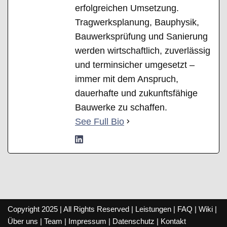
erfolgreichen Umsetzung.
Tragwerksplanung, Bauphysik,
Bauwerksprüfung und Sanierung
werden wirtschaftlich, zuverlässig
und terminsicher umgesetzt –
immer mit dem Anspruch,
dauerhafte und zukunftsfähige
Bauwerke zu schaffen.
See Full Bio
Copyright 2025 | All Rights Reserved |
Leistungen
|
FAQ
|
Wiki
|
Über uns
|
Team
|
Impressum
|
Datenschutz
|
Kontakt