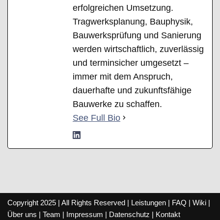
erfolgreichen Umsetzung.
Tragwerksplanung, Bauphysik,
Bauwerksprüfung und Sanierung
werden wirtschaftlich, zuverlässig
und terminsicher umgesetzt –
immer mit dem Anspruch,
dauerhafte und zukunftsfähige
Bauwerke zu schaffen.
See Full Bio
Copyright 2025 | All Rights Reserved |
Leistungen
|
FAQ
|
Wiki
|
Über uns
|
Team
|
Impressum
|
Datenschutz
|
Kontakt