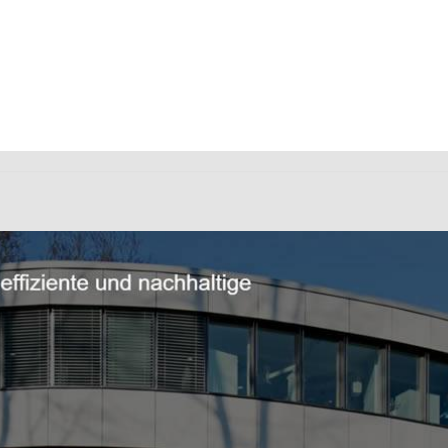
 Ingenieurbüro als auch ✓Bauingenieur, Wärmeschutz, Bra
h ✓Ingenieurbau für 61231 Bad Nauheim.
Pfeiffer Ingenie